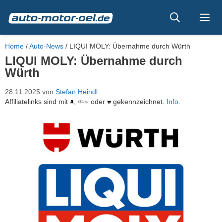
Zum
Inhalt
Me
springen
Home
/
Auto-News
/
LIQUI MOLY: Übernahme durch Würth
LIQUI MOLY: Übernahme durch
Würth
28.11.2025
von
Stefan Heindl
Affiliatelinks sind mit
,
oder
gekennzeichnet.
Info.