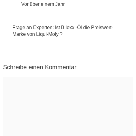
Vor über einem Jahr
Frage an Experten: Ist Biloxxi-Öl die Preiswert-
Marke von Liqui-Moly ?
Schreibe einen Kommentar
K
o
m
m
e
n
t
a
r