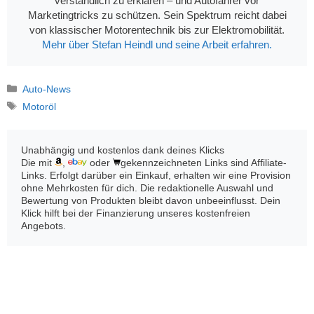
verständlich zu erklären – und Autofahrer vor
Marketingtricks zu schützen. Sein Spektrum reicht dabei
von klassischer Motorentechnik bis zur Elektromobilität.
Mehr über Stefan Heindl und seine Arbeit erfahren.
Kategorien
Auto-News
Schlagwörter
Motoröl
Unabhängig und kostenlos dank deines Klicks
Die mit
,
oder
gekennzeichneten Links sind Affiliate-
Links. Erfolgt darüber ein Einkauf, erhalten wir eine Provision
ohne Mehrkosten für dich. Die redaktionelle Auswahl und
Bewertung von Produkten bleibt davon unbeeinflusst. Dein
Klick hilft bei der Finanzierung unseres kostenfreien
Angebots.