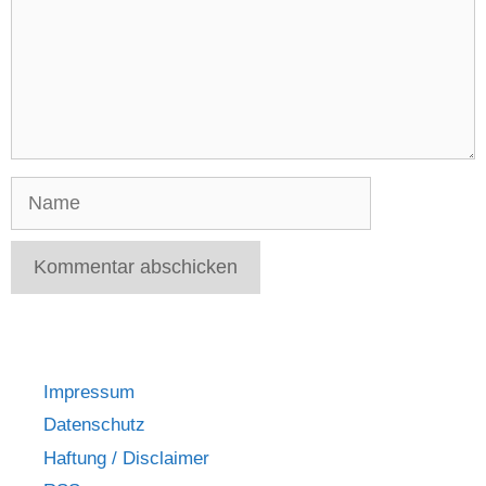
e
n
t
a
r
Name
Impressum
Datenschutz
Haftung / Disclaimer