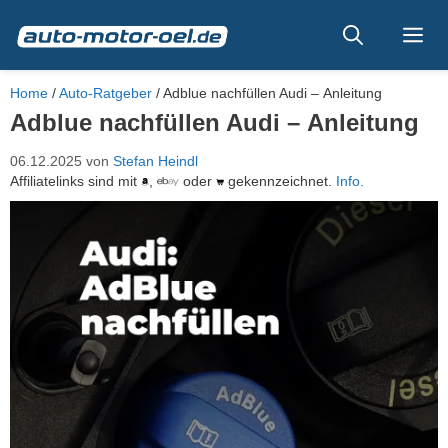
Zum
Inhalt
Me
springen
Home
/
Auto-Ratgeber
/
Adblue nachfüllen Audi – Anleitung
Adblue nachfüllen Audi – Anleitung
06.12.2025
von
Stefan Heindl
Affiliatelinks sind mit
,
oder
gekennzeichnet.
Info.