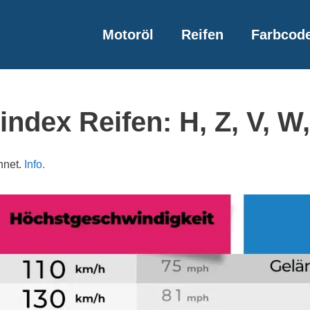
Motoröl
Reifen
Farbcod
ndex Reifen: H, Z, V, W
hnet.
Info.