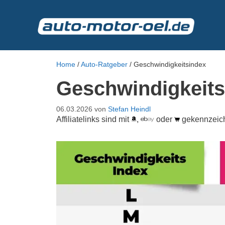
Zum
Inhalt
springen
Home
/
Auto-Ratgeber
/
Geschwindigkeitsindex
Geschwindigkeitsi
06.03.2026
von
Stefan Heindl
Affiliatelinks sind mit
,
oder
gekennzeic