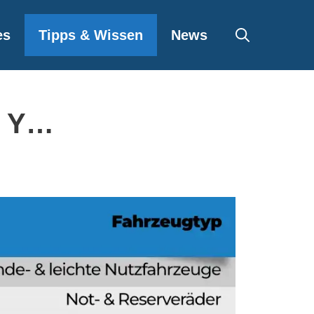
es
Tipps & Wissen
News
, Y…