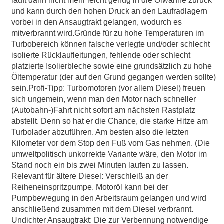
läuft dann nicht mehr leicht genug in die Ölwanne zurück
und kann durch den hohen Druck an den Laufradlagern
vorbei in den Ansaugtrakt gelangen, wodurch es
mitverbrannt wird.Gründe für zu hohe Temperaturen im
Turbobereich können falsche verlegte und/oder schlecht
isolierte Rücklaufleitungen, fehlende oder schlecht
platzierte Isolierbleche sowie eine grundsätzlich zu hohe
Öltemperatur (der auf den Grund gegangen werden sollte)
sein.Profi-Tipp: Turbomotoren (vor allem Diesel) freuen
sich ungemein, wenn man den Motor nach schneller
(Autobahn-)Fahrt nicht sofort am nächsten Rastplatz
abstellt. Denn so hat er die Chance, die starke Hitze am
Turbolader abzuführen. Am besten also die letzten
Kilometer vor dem Stop den Fuß vom Gas nehmen. (Die
umweltpolitisch unkorrekte Variante wäre, den Motor im
Stand noch ein bis zwei Minuten laufen zu lassen.
Relevant für ältere Diesel: Verschleiß an der
Reiheneinspritzpumpe. Motoröl kann bei der
Pumpbewegung in den Arbeitsraum gelangen und wird
anschließend zusammen mit dem Diesel verbrannt.
Undichter Ansaugtrakt: Die zur Verbennung notwendige