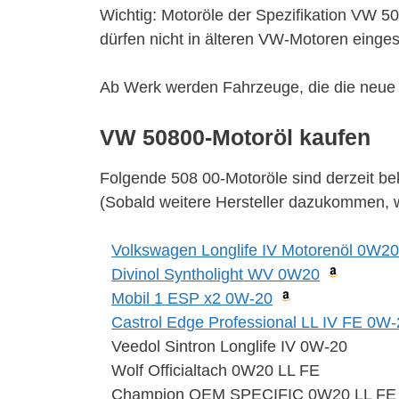
Wichtig: Motoröle der Spezifikation VW 
dürfen nicht in älteren VW-Motoren einges
Ab Werk werden Fahrzeuge, die die neue S
VW 50800-Motoröl kaufen
Folgende 508 00-Motoröle sind derzeit be
(Sobald weitere Hersteller dazukommen, wir
Volkswagen Longlife IV Motorenöl 0W2
Divinol Syntholight WV 0W20
Mobil 1 ESP x2 0W-20
Castrol Edge Professional LL IV FE 0W-
Veedol Sintron Longlife IV 0W-20
Wolf Officialtach 0W20 LL FE
Champion OEM SPECIFIC 0W20 LL FE