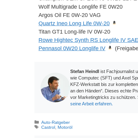
Wolf Multigrade Longlife FE 0W20
Argos Oil FE 0W-20 VAG
Quartz Ineo Long Life 0W-20
Titan GT1 Long-life IV 0W-20
Rowe Hightec Synth RS Longlife IV SA
Pennasol 0W20 Longlife IV
(Freigabe 
Stefan Heindl
ist Fachjournalist
wie Computec (SFT) und Axel Spri
KFZ-Werkstatt bis zur kompletten
an den Händen“. Dieses echte Pra
vor Marketingtricks zu schützen. 
seine Arbeit erfahren.
Kategorien
Auto-Ratgeber
Schlagwörter
Castrol
,
Motoröl