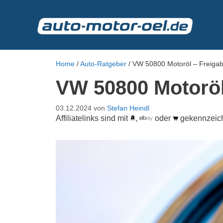
Zum
Inhalt
springen
Home
/
Auto-Ratgeber
/
VW 50800 Motoröl – Freigab
VW 50800 Motoröl 
03.12.2024
von
Stefan Heindl
Affiliatelinks sind mit
,
oder
gekennzeic