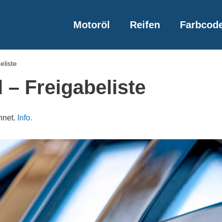
Motoröl
Reifen
Farbcod
eliste
– Freigabeliste
hnet.
Info.