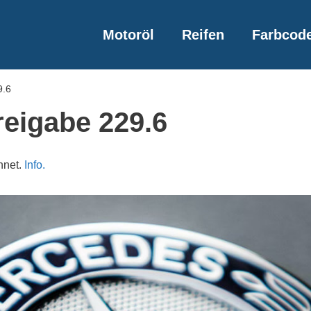
Motoröl
Reifen
Farbcod
9.6
reigabe 229.6
hnet.
Info.