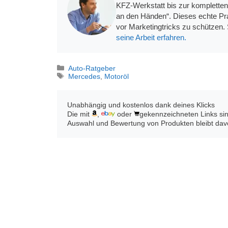
KFZ-Werkstatt bis zur kompletten
an den Händen“. Dieses echte Pra
vor Marketingtricks zu schützen. 
seine Arbeit erfahren.
Kategorien
Auto-Ratgeber
Schlagwörter
Mercedes
,
Motoröl
Unabhängig und kostenlos dank deines Klicks
Die mit
,
oder
gekennzeichneten Links sind
Auswahl und Bewertung von Produkten bleibt davon