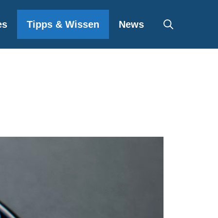
es
Tipps & Wissen
News