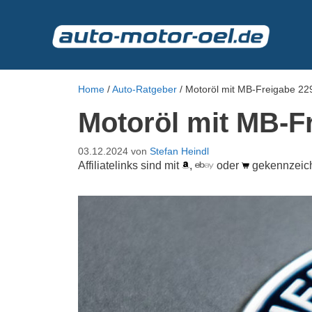
Zum
Inhalt
springen
Home
/
Auto-Ratgeber
/
Motoröl mit MB-Freigabe 22
Motoröl mit MB-F
03.12.2024
von
Stefan Heindl
Affiliatelinks sind mit
,
oder
gekennzeic