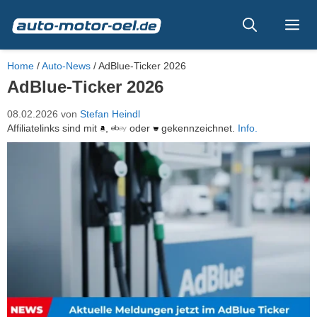
Zum
Inhalt
Me
springen
Home
/
Auto-News
/
AdBlue-Ticker 2026
AdBlue-Ticker 2026
08.02.2026
von
Stefan Heindl
Affiliatelinks sind mit
,
oder
gekennzeichnet.
Info.