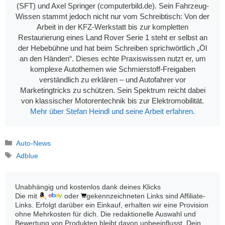
(SFT) und Axel Springer (computerbild.de). Sein Fahrzeug-
Wissen stammt jedoch nicht nur vom Schreibtisch: Von der
Arbeit in der KFZ-Werkstatt bis zur kompletten
Restaurierung eines Land Rover Serie 1 steht er selbst an
der Hebebühne und hat beim Schreiben sprichwörtlich „Öl
an den Händen“. Dieses echte Praxiswissen nutzt er, um
komplexe Autothemen wie Schmierstoff-Freigaben
verständlich zu erklären – und Autofahrer vor
Marketingtricks zu schützen. Sein Spektrum reicht dabei
von klassischer Motorentechnik bis zur Elektromobilität.
Mehr über Stefan Heindl und seine Arbeit erfahren.
Kategorien
Auto-News
Schlagwörter
Adblue
Unabhängig und kostenlos dank deines Klicks
Die mit
,
oder
gekennzeichneten Links sind Affiliate-
Links. Erfolgt darüber ein Einkauf, erhalten wir eine Provision
ohne Mehrkosten für dich. Die redaktionelle Auswahl und
Bewertung von Produkten bleibt davon unbeeinflusst. Dein